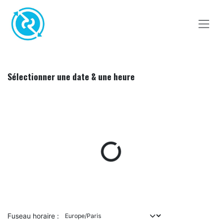
Se rendre au contenu
Sélectionner une date & une heure
Fuseau horaire :