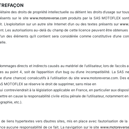
TREFAÇON
ire des droits de propriété intellectuelle ou détient les droits d’usage sur tous
ésents sur le site
www.motoreverse.com
produits par la SAS MOTOFLEX sont m
 L’exploitation sur un autre site Internet d’un ou des textes présents sur
www.
ntent. Les autorisations au-delà du champ de cette licence peuvent être obtenues 
 d’un des éléments qu’il contient sera considérée comme constitutive d’une co
elle.
ges directs et indirects causés au matériel de l’utilisateur, lors de l’accès a
ées au point 4, soit de l’apparition d’un bug ou d’une incompatibilité. La SA
e d’une chance) consécutifs à l’utilisation du site www.motoreverse.com. Des e
a SAS MOTOFLEX se réserve le droit de supprimer, sans mise en
contreviendrait à la législation applicable en France, en particulier aux disposi
re en cause la responsabilité civile et/ou pénale de l’utilisateur, notamment en 
graphie, etc.).
e liens hypertextes vers d’autres sites, mis en place avec l’autorisation de la 
nce aucune responsabilité de ce fait. La navigation sur le site
www.motorevers