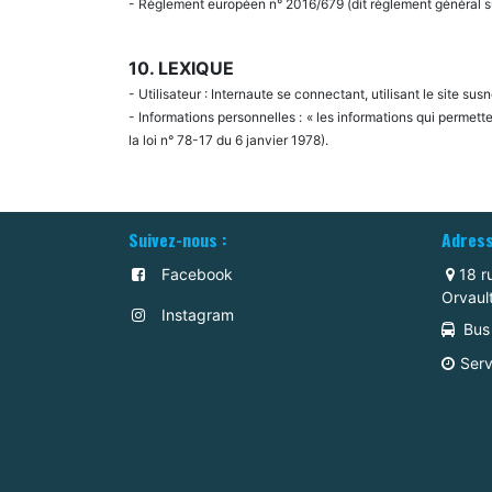
- Règlement européen n° 2016/679 (dit règlement général s
10. LEXIQUE
- Utilisateur : Internaute se connectant, utilisant le site s
- Informations personnelles : « les informations qui permett
la loi n° 78-17 du 6 janvier 1978).
Suivez-nous :
Adress
Facebook
18 r
Orvaul
Instagram
Bus 
Serv