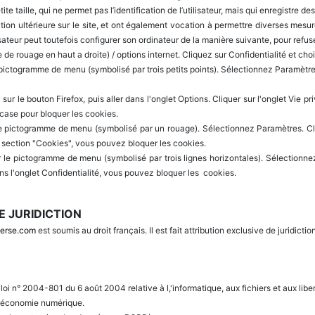
etite taille, qui ne permet pas l’identification de l’utilisateur, mais qui enregistre 
ation ultérieure sur le site, et ont également vocation à permettre diverses mesur
lisateur peut toutefois configurer son ordinateur de la manière suivante, pour refuse
 de rouage en haut a droite) / options internet. Cliquez sur Confidentialité et ch
pictogramme de menu (symbolisé par trois petits points). Sélectionnez Paramètres.
sur le bouton Firefox, puis aller dans l'onglet Options. Cliquer sur l'onglet Vie p
 case pour bloquer les cookies.
r le pictogramme de menu (symbolisé par un rouage). Sélectionnez Paramètres. Cl
a section "Cookies", vous pouvez bloquer les cookies.
r le pictogramme de menu (symbolisé par trois lignes horizontales). Sélectionne
ns l'onglet Confidentialité, vous pouvez bloquer les cookies.
E JURIDICTION
erse.com
est soumis au droit français. Il est fait attribution exclusive de juridict
oi n° 2004-801 du 6 août 2004 relative à l,'informatique, aux fichiers et aux libe
 l'économie numérique.