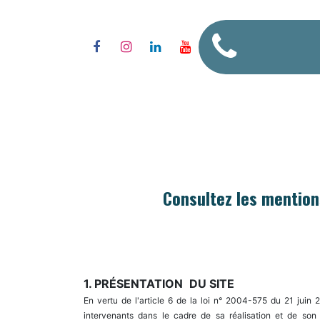
Se rendre au contenu
L'AGENCE
NOS 2 ROUES
NO
Consultez les mention
1.
PRÉSENTATION
DU SITE
En vertu de l'article 6 de la loi n° 2004-575 du 21 juin 
intervenants dans le cadre de sa réalisation et de s