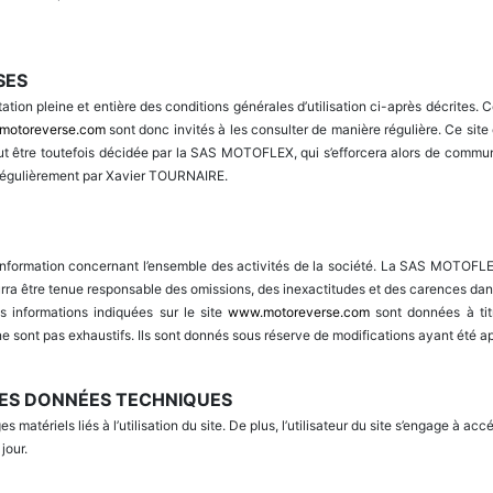
SES
ation pleine et entière des conditions générales d’utilisation ci-après décrites. C
motoreverse.com
sont donc invités à les consulter de manière régulière. Ce sit
t être toutefois décidée par la SAS MOTOFLEX, qui s’efforcera alors de communi
 régulièrement par Xavier TOURNAIRE.
information concernant l’ensemble des activités de la société. La SAS MOTOFLEX 
rra être tenue responsable des omissions, des inexactitudes et des carences dans la
es informations indiquées sur le site
www.motoreverse.com
sont données à titre
ne sont pas exhaustifs. Ils sont donnés sous réserve de modifications ayant été ap
LES DONNÉES TECHNIQUES
atériels liés à l’utilisation du site. De plus, l’utilisateur du site s’engage à ac
jour.