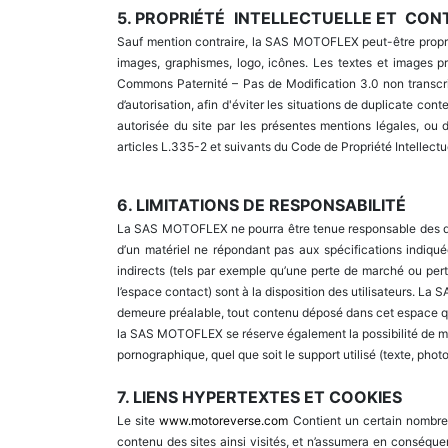
5.
PROPRIÉTÉ
INTELLECTUELLE ET
CON
Sauf mention contraire, la SAS MOTOFLEX peut-être propriéta
images, graphismes, logo, icônes. Les textes et images pr
Commons Paternité – Pas de Modification 3.0 non transcrit.
d’autorisation, afin d'éviter les situations de duplicate co
autorisée du site par les présentes mentions légales, ou
articles L.335-2 et suivants du Code de Propriété Intellectu
6. LIMITATIONS DE RESPONSABILITÉ
La SAS MOTOFLEX ne pourra être tenue responsable des domma
d’un matériel ne répondant pas aux spécifications indiqu
indirects (tels par exemple qu’une perte de marché ou pert
l’espace contact) sont à la disposition des utilisateurs. L
demeure préalable, tout contenu déposé dans cet espace qui 
la SAS MOTOFLEX se réserve également la possibilité de mett
pornographique, quel que soit le support utilisé (texte, photo
7. LIENS HYPERTEXTES ET COOKIES
Le site
www.motoreverse.com
Contient un certain nombre d
contenu des sites ainsi visités, et n’assumera en conséque