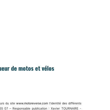
U
NOS ACTUS
RÉSERVATION
ueur de motos et vélos
eurs du site
www.motoreverse.com
l'identité des différents
 55 07 – Responsable publication : Xavier TOURNAIRE -