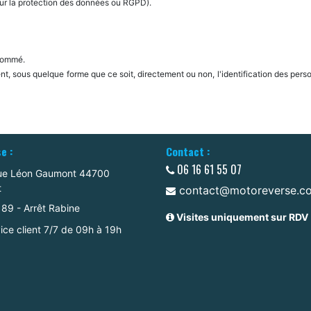
ur la protection des données ou RGPD).
usnommé.
ent, sous quelque forme que ce soit, directement ou non, l'identification des pers
e :
Contact :
06 16 61 55 07
ue Léon Gaumont 44700
t
contact@motoreverse.c
89 - Arrêt Rabine
Visites uniquement sur RDV
ice client 7/7 de 09h à 19h