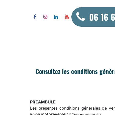
Skip to Content
06 16 
AGENCY
2 WHEEL
Consultez les conditions géné
PREAMBULE
Les présentes conditions générales de vent
www.motoreverse.com
est un service de :