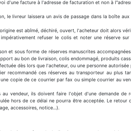
oi d'une facture à l'adresse de facturation et non à l"adress
son, le livreur laissera un avis de passage dans la boîte aux 
rigine est abîmé, déchiré, ouvert, l'acheteur doit alors vérif
impérativement refuser le colis et noter une réserve sur 
raison et sous forme de réserves manuscrites accompagnée
apport au bon de livraison, colis endommagé, produits cassé
ctuée dès lors que l'acheteur, ou une personne autorisée pa
rier recommandé ces réserves au transporteur au plus tar
 une copie de ce courrier par fax ou simple courrier au ve
s au vendeur, ils doivent faire l'objet d'une demande de
rmulée hors de ce délai ne pourra être acceptée. Le retour
age, accessoires, notice...).