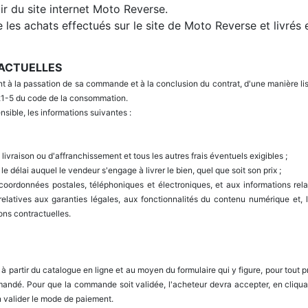
ir du site internet Moto Reverse.
 les achats effectués sur le site de Moto Reverse et livré
RACTUELLES
 à la passation de sa commande et à la conclusion du contrat, d'une manière li
. 221-5 du code de la consommation.
nsible, les informations suivantes :
de livraison ou d'affranchissement et tous les autres frais éventuels exigibles ;
e délai auquel le vendeur s'engage à livrer le bien, quel que soit son prix ;
s coordonnées postales, téléphoniques et électroniques, et aux informations rel
 relatives aux garanties légales, aux fonctionnalités du contenu numérique et, l
ons contractuelles.
à partir du catalogue en ligne et au moyen du formulaire qui y figure, pour tout pr
andé. Pour que la commande soit validée, l'acheteur devra accepter, en cliquant
in valider le mode de paiement.