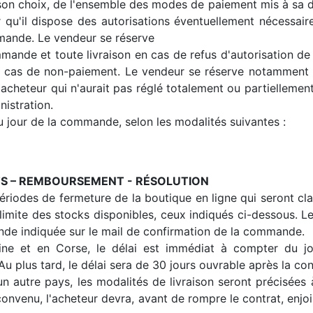
on choix, de l'ensemble des modes de paiement mis à sa disp
 qu'il dispose des autorisations éventuellement nécessair
mmande. Le vendeur se réserve
mande et toute livraison en cas de refus d'autorisation de
 cas de non-paiement. Le vendeur se réserve notamment le
cheteur qui n'aurait pas réglé totalement ou partielleme
nistration.
au jour de la commande, selon les modalités suivantes :
UITS – REMBOURSEMENT - RÉSOLUTION
ériodes de fermeture de la boutique en ligne qui seront cl
la limite des stocks disponibles, ceux indiqués ci-dessous. 
de indiquée sur le mail de confirmation de la commande.
aine et en Corse, le délai est immédiat à compter du jo
u plus tard, le délai sera de 30 jours ouvrable après la con
 autre pays, les modalités de livraison seront précisées 
 convenu, l'acheteur devra, avant de rompre le contrat, enjo