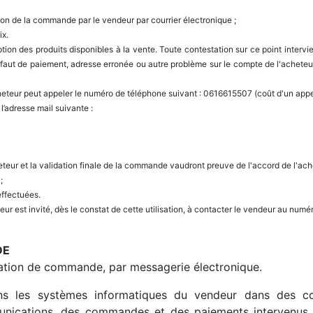
tion de la commande par le vendeur par courrier électronique ;
ix.
ion des produits disponibles à la vente. Toute contestation sur ce point interv
ut de paiement, adresse erronée ou autre problème sur le compte de l'acheteur
eteur peut appeler le numéro de téléphone suivant : 0616615507 (coût d'un appel 
l’adresse mail suivante :
eteur et la validation finale de la commande vaudront preuve de l'accord de l'ach
 ;
effectuées.
eteur est invité, dès le constat de cette utilisation, à contacter le vendeur au n
DE
mation de commande, par messagerie électronique.
ans les systèmes informatiques du vendeur dans des con
ications, des commandes et des paiements intervenus en