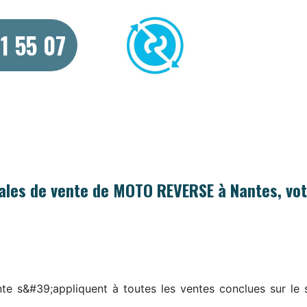
61 55 07
S
EVENTS
GUIDED TOURS
GIFT CARDS
NE
rales de vente de MOTO REVERSE à Nantes, vot
e s&#39;appliquent à toutes les ventes conclues sur le s