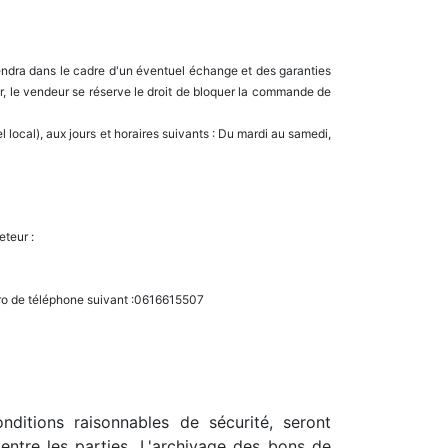
iendra dans le cadre d'un éventuel échange et des garanties
, le vendeur se réserve le droit de bloquer la commande de
local), aux jours et horaires suivants : Du mardi au samedi,
eteur :
uméro de téléphone suivant :0616615507
ditions raisonnables de sécurité, seront
tre les parties. L'archivage des bons de