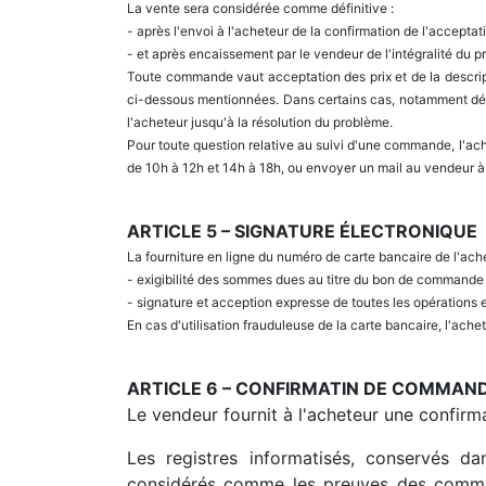
La vente sera considérée comme définitive :
- après l'envoi à l'acheteur de la confirmation de l'accepta
- et après encaissement par le vendeur de l'intégralité du pr
Toute commande vaut acceptation des prix et de la descript
ci-dessous mentionnées. Dans certains cas, notamment défa
l'acheteur jusqu'à la résolution du problème.
Pour toute question relative au suivi d'une commande, l'ach
de 10h à 12h et 14h à 18h, ou envoyer un mail au vendeur à 
ARTICLE 5 – SIGNATURE ÉLECTRONIQUE
La fourniture en ligne du numéro de carte bancaire de l'ach
- exigibilité des sommes dues au titre du bon de commande
- signature et acception expresse de toutes les opérations 
En cas d'utilisation frauduleuse de la carte bancaire, l'ach
ARTICLE 6 – CONFIRMATIN DE COMMAN
Le vendeur fournit à l'acheteur une confir
Les registres informatisés, conservés d
considérés comme les preuves des commun